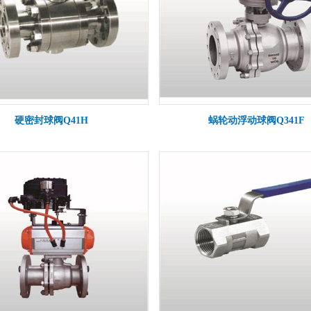
硬密封球阀Q41H
蜗轮动浮动球阀Q341F