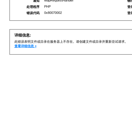
MapRequestHandler
通知
物
PHP
处理程序
登
0x80070002
错误代码
登
详细信息:
此错误表明文件或目录在服务器上不存在。请创建文件或目录并重新尝试请求。
查看详细信息 »