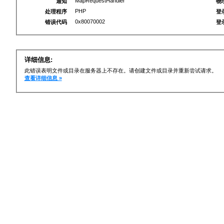
MapRequestHandler
通知
物
PHP
处理程序
登
0x80070002
错误代码
登
详细信息:
此错误表明文件或目录在服务器上不存在。请创建文件或目录并重新尝试请求。
查看详细信息 »