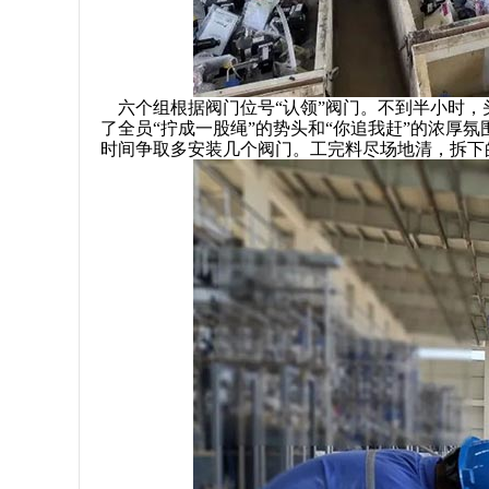
六个组根据阀门位号“认领”阀门。不到半小时，
了全员“拧成一股绳”的势头和“你追我赶”的浓厚
时间争取多安装几个阀门。工完料尽场地清，拆下